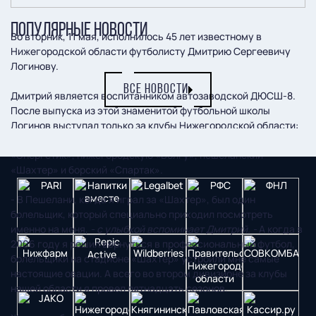
ПОПУЛЯРНЫЕ НОВОСТИ
Во вторник, 11 мая, исполнилось 45 лет известному в
Нижегородской области футболисту Дмитрию Сергеевичу
Логинову.
ВСЕ НОВОСТИ
Дмитрий является воспитанником автозаводской ДЮСШ-8.
После выпуска из этой знаменитой футбольной школы
Логинов выступал только за клубы Нижегородской области:
сергачский «Кристалл», дзержинский «Химик», уренский
«Энергетик», нижегородскую «Волгу», пешеланский
«Шахтер» и борский «Спартак».
- В Пешелани, когда я играл за «Шахтер», был один
болельщик, который специально приходил посмотреть
именно на меня,
- с улыбкой вспоминает Дмитрий. -
А когда в
2006 году я решил вернуться в профессиональный футбол,
болельщики на стадионе «Шахтер» устроили мне самые
настоящие овации. А всего во втором дивизионе за клубы
нашей области я провел пятнадцать сезонов.