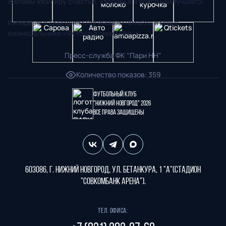
Желаем юбиляру счастья, здоровья и всего наилучшего!
Интервью с Дмитрием Логиновым читайте в мае в
еженедельнике «Футбол-Хоккей НН».
Пресс-служба ФК "Пари НН"
Количество показов
:
359
Футбольный клуб
"Нижний Новгород" 2026
Все права защищены
603086, г. Нижний Новгород, ул. Бетанкура, 1 "А"(стадион
"СОВКОМБАНК АРЕНА").
Тел. офиса: