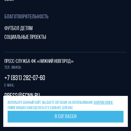
БЛАГОТВОРИТЕЛЬНОСТЬ
ФУТБОЛ ДЕТЯМ
СОЦИАЛЬНЫЕ ПРОЕКТЫ
ПРЕСС-СЛУЖБА ФК «НИЖНИЙ НОВГОРОД»
Тел. офиса:
+7 (831) 282-07-60
E-mail:
press@fcnn.ru
ИСПОЛЬЗУЯ ДАННЫЙ САЙТ, ВЫ ДАЕТЕ СОГЛАСИЕ НА ИСПОЛЬЗОВАНИЕ
ФАЙЛОВ COOKIE
,
Защита от спама reCAPTCHA.
ПОМОГАЮЩИХ НАМ СДЕЛАТЬ ЕГО УДОБНЕЕ ДЛЯ ВАС.
Конфиденциальность
и
условия использования
Я СОГЛАСЕН
Разработано