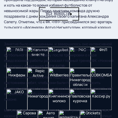
и хоть на какое-то время избавил футболистов от
невыносимой жары. Перед занятием команда дружно
ВСЕ НОВОСТИ
поздравила с днем рождения своего капитана Александра
Сапету. Отметим, что к ФК «НН» присоединился экс-вратарь
тульского «Арсенала» Артур Нигматуллин, который хорошо
знаком нижегородским болельщикам.
Занятие было насыщенным, и завершилось оно интенсивной
игрой в малых составах на усеченном пространстве
футбольного поля. А сразу после тренировки о ходе
предсезонной работы рассказал главный тренер ФК «Нижний
Новгород»
Александр КЕРЖАКОВ:
- Мы продолжаем работать над общим функциональным
состоянием ребят, чтобы они были готовы переносить
высокие нагрузки в ходе чемпионата, ибо интенсивность игр
в Премьер-лиге будет намного выше, чем была в прошлом
сезоне.
Мы очень рады, что на первом сборе проведем два матча с
казанским «Рубином». Один из них уже состоялся в столице