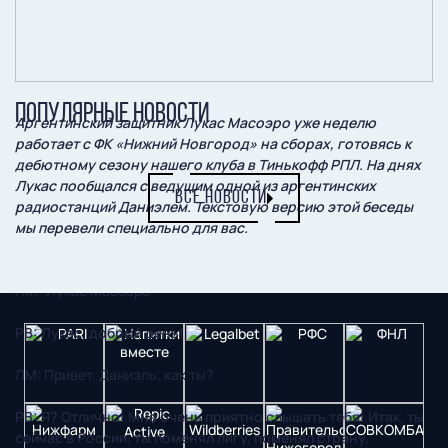
ПОПУЛЯРНЫЕ НОВОСТИ
Аргентинский защитник Лукас Масоэро уже неделю
работает с ФК «Нижний Новгород» на сборах, готовясь к
дебютному сезону нашего клуба в Тинькофф РПЛ. На днях
Лукас пообщался с ведущим одной из аргентинских
ВСЕ НОВОСТИ
радиостанций Даниэлем. Текстовую версию этой беседы
мы перевели специально для вас.
РВ* Радиоведущий
ЛМ* Лукас Масоэро
РВ: Лукас, добрый день!
ЛМ: Привет, Даниэль, как ты?
РВ: Я? Отлично! Мне очень приятно слышать тебя! Итак, ты
сейчас в России, ты поменял лигу, поменял страну,