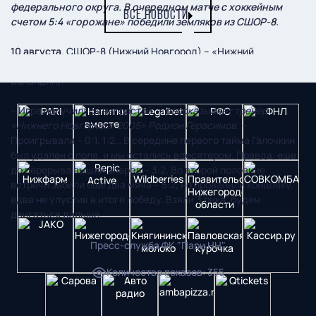
федерального округа. В очередном матче с хоккейным
ВСЕ НОВОСТИ
счетом 5:4 «горожане» победили земляков из СШОР-8.
10 августа
. СШОР-8 (Нижний Новгород) – «Нижний
Новгород-2005» - 4:5 (Глушков, Минеев, Курицын, Костюнин,
Баландин).
– Игра получилась непростой,
– рассказывает тренер
«Нижнего Новгорода-2005» Родион Герасимов. –
Проигрывали – 0:1, 1:2… В середине первого тайма Галочкин
был удален с поля, и мы остались вдесятером. Правда, еще
до перерыва вышли вперед – 3:2. Во второй половине
встречи забили еще два мяча – 5:2, но провалили концовку,
едва не упустив в итоге победу. Взяли 3 очка, будем
двигаться дальше.
Пресс-служба ФК "Пари НН"
Количество показов
:
355