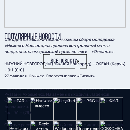
ПОПУЛЯРНЫЕ НОВОСТИ
Сегодня на заключительном южном сборе молодежка
«Нижнего Новгорода» провела контрольный матч с
представителем крымской премьер-лиги – «Океаном».
ВСЕ НОВОСТИ
НИЖНИЙ НОВГОРОД-М (Нижний Новгород) – ОКЕАН (Керчь)
– 0:1 (0:0)
27 февраля
. Крымск. Спорткомплекс «Гигант».
«Нижний Новгород-М»:
Лаврентьев, Самохвалов, Синицын,
Макушин, Раков, Груничев, Гаганин, Никоноров, Сутугин,
Рузавин, Ахременко.
На замены выходили:
Ладенков,
Семенов, Коньков, Юферов, Шахов, Шовитов, Якшин, Осин,
Бондаренко.
Гол
: 0:1 – (79).
О матче рассказывает главный тренер «Нижнего Новгорода-