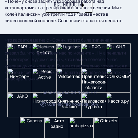
– Почему снова забил? Это хорошая работа над
ВСЕ НОВОСТИ
«стандартами» на тренировках и немного везения. Мы с
Колей Калинским уже третий год играем вместе в
нижегородской команде. Соперники стараются держать
меня плотнее, но мы работаем над этим.
Что касается матча с «Сочи», то это была типичная
контрольная игра. Соперник больше владел мячом, но не
сказал бы, что превзошел нас по моментам. Ну а пенальти –
это лотерея. Будем считать, что нам не повезло. У нас
крепкая духом команда. Будем ответственно готовиться к
каждой игре, чтобы и в чемпионате регулярно забивать голы
и набирать очки.
Пресс-служба ФК "Пари НН"
Количество показов
:
364