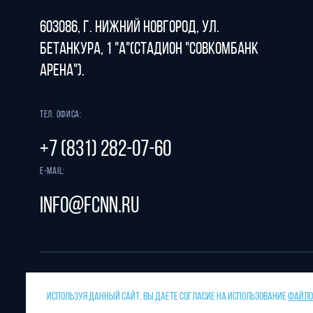
603086, г. Нижний Новгород, ул.
Бетанкура, 1 "А"(стадион "СОВКОМБАНК
АРЕНА").
Тел. офиса:
+7 (831) 282-07-60
E-mail:
info@fcnn.ru
ИСПОЛЬЗУЯ ДАННЫЙ САЙТ, ВЫ ДАЕТЕ СОГЛАСИЕ НА ИСПОЛЬЗОВАНИЕ
ФАЙЛОВ
Защита от спама reCAPTCHA.