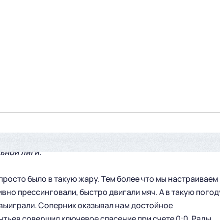
лерий Бурлаченко рассказал об игре с «Оренбургом-М
льной лиги.
просто было в такую жару. Тем более что мы настраиваем
ивно прессинговали, быстро двигали мяч. А в такую погод
 выиграли. Соперник оказывал нам достойное
нтьев совершил ключевое спасение при счете 0:0. Рады