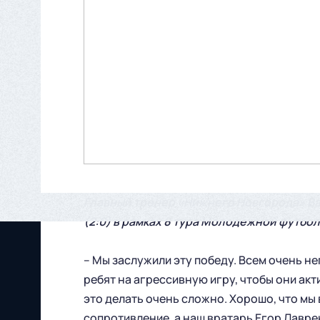
Главный тренер «Нижнего Новгорода» Ва
(2:0) в рамках 8 тура Молодежной футбо
– Мы заслужили эту победу. Всем очень не
ребят на агрессивную игру, чтобы они акт
это делать очень сложно. Хорошо, что мы
сопротивление, а наш вратарь Егор Лавре