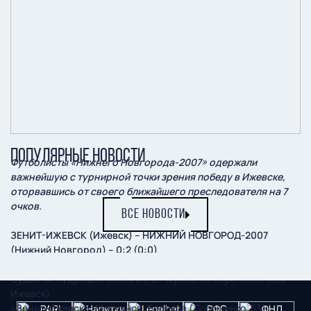
ПОПУЛЯРНЫЕ НОВОСТИ
Футболисты «Нижнего Новгорода-2007» одержали
важнейшую с турнирной точки зрения победу в Ижевске,
оторвавшись от своего ближайшего преследователя на 7
очков.
ВСЕ НОВОСТИ
ЗЕНИТ-ИЖЕВСК (Ижевск) – НИЖНИЙ НОВГОРОД-2007
(Нижний Новгород) – 0:2 (0:0)
10 сентября
. Ижевск. Стадион «Купол». 150 зрителей.
Судьи
: А. Кудряшов (Казань), Е. Чирков, М. Корепанов (оба –
Ижевск).
«Зенит-Ижевск»:
Молчанов, Бадиков (Дорошенко, 53),