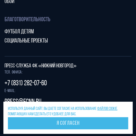
ОБОИ
БЛАГОТВОРИТЕЛЬНОСТЬ
ФУТБОЛ ДЕТЯМ
СОЦИАЛЬНЫЕ ПРОЕКТЫ
ПРЕСС-СЛУЖБА ФК «НИЖНИЙ НОВГОРОД»
Тел. офиса:
+7 (831) 282-07-60
E-mail:
press@fcnn.ru
ИСПОЛЬЗУЯ ДАННЫЙ САЙТ, ВЫ ДАЕТЕ СОГЛАСИЕ НА ИСПОЛЬЗОВАНИЕ
ФАЙЛОВ COOKIE
,
Защита от спама reCAPTCHA.
ПОМОГАЮЩИХ НАМ СДЕЛАТЬ ЕГО УДОБНЕЕ ДЛЯ ВАС.
Конфиденциальность
и
условия использования
Я СОГЛАСЕН
Разработано