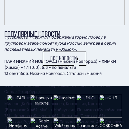
ПОПУЛЯРНЫЕ НОВОСТИ
Футболисты «Пари НН» одержали вторую победу в
групповом этапе Фонбет Кубка России, выиграв в серии
послематчевых пенальти у «Химок».
ВСЕ НОВОСТИ
ПАРИ НИЖНИЙ НОВГОРОД (Нижний Новгород) – ХИМКИ
(Химки) – 1:1 (0:0), 5:3 – по пенальти
13 сентября
. Нижний Новгород. Стадион «Нижний
Новгород». 4717 зрителей.
Судьи
: И. Сиденков, А. Веретёшкин, Р. Милюченко (все –
Санкт-Петербург).
«Пари Нижний Новгород»
: Нигматуллин, Александров,
Милсон (Кобесов, 61), Каккоев, Корнюшин, Кротов
(Берковский, 46), Майга, Набиуллин, Пенчиков (Сулейманов,
78), Шарипов (Жигулев, 46), Шильцов (Севикян, 61).
«Химки»:
Гудиев, Глушаков, Давыдов (Ахмаев, 46), Данилкин,
Идову, Камлашев (Юран, 46; Главчич, 90+5), Камышев,