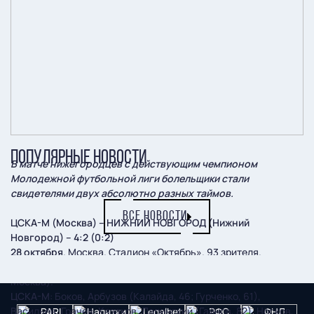
ПОПУЛЯРНЫЕ НОВОСТИ
В матче нижегородцев с действующим чемпионом
Молодежной футбольной лиги болельщики стали
свидетелями двух абсолютно разных таймов.
ВСЕ НОВОСТИ
ЦСКА-М (Москва) – НИЖНИЙ НОВГОРОД (Нижний
Новгород) – 4:2 (0:2)
28 октября
. Москва. Стадион «Октябрь». 93 зрителя.
Судьи:
Е. Новиков (Пермь), Т. Валов, А. Жабоев (оба –
Москва).
ЦСКА-М
: Боков, Арбузов (Калайда, 46; Гурченко, 61),
Васильев, Грачев, Казаков, Лапинский (Гайнов, 82), Носков,