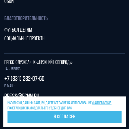
ОБОИ
БЛАГОТВОРИТЕЛЬНОСТЬ
ФУТБОЛ ДЕТЯМ
СОЦИАЛЬНЫЕ ПРОЕКТЫ
ПРЕСС-СЛУЖБА ФК «НИЖНИЙ НОВГОРОД»
Тел. офиса:
+7 (831) 282-07-60
E-mail:
press@fcnn.ru
ИСПОЛЬЗУЯ ДАННЫЙ САЙТ, ВЫ ДАЕТЕ СОГЛАСИЕ НА ИСПОЛЬЗОВАНИЕ
ФАЙЛОВ COOKIE
,
Защита от спама reCAPTCHA.
ПОМОГАЮЩИХ НАМ СДЕЛАТЬ ЕГО УДОБНЕЕ ДЛЯ ВАС.
Конфиденциальность
и
условия использования
Я СОГЛАСЕН
Разработано