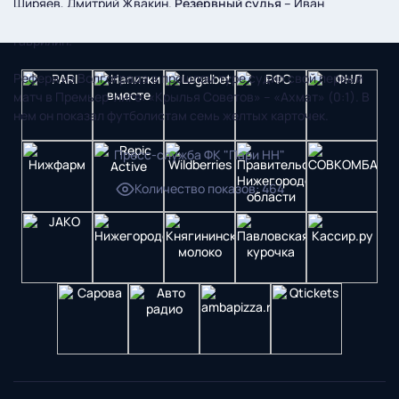
Ширяев, Дмитрий Жвакин.
Резервный судья
– Иван
Сиденков.
VAR
– Владислав Безбородов,
АVAR
– Максим
Гаврилин.
Рефери из Волгограда в прошлом туре судил свой первый
матч в Премьер-лиге: «Крылья Советов» – «Ахмат» (0:1). В
нем он показал футболистам семь желтых карточек.
Пресс-служба ФК "Пари НН"
Количество показов
:
464