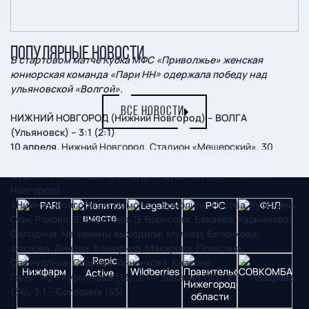
ПОПУЛЯРНЫЕ НОВОСТИ
В стартовом матче Кубка МФС «Приволжье» женская
юниорская команда «Пари НН» одержала победу над
ульяновской «Волгой».
ВСЕ НОВОСТИ
НИЖНИЙ НОВГОРОД (Нижний Новгород) – ВОЛГА
(Ульяновск) – 3:1 (2:1)
10 апреля.
Нижний Новгород. Стадион «Мещерский». 30
зрителей.
Судьи:
Н. Хасанова, А. Коцур, А. Дубынин (все – Нижний
Новгород).
«Нижний Новгород»:
Самолюк, Ермолина, Русова, Кубонина,
Оюн, Ракова, В. Борисова, Э. Борисова, Бакаева, Курмачева,
Солодина.
На замены выходили:
Муллер, Беленкова,
Хохлова, Линева, Каширина, Макарова, Плаксина,
Сафиуллина, Старова, Анненкова, Квасова.
Голы:
1:0 – Курмачева (13), 2:0 – Бакаева (30), 2:1 – Лазарева
(34), 3:1 – Солодина (45).