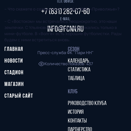
Тел. офиса:
– Что скажете о соперниках по Кубку МФС «Приволжье»?
+7 (831) 282-07-60
E-mail:
– С «Востоком» мы встречались неоднократно, это наши
землячки. С Ульяновском раньше пересекались только в
info@fcnn.ru
мини-футболе. В «Волге» есть хорошие футболистки. Рады
будем с ними встретиться вновь.
ГЛАВНАЯ
СЕЗОН
Пресс-служба ФК "Пари НН"
НОВОСТИ
КАЛЕНДАРЬ
Количество показов
:
437
СТАТИСТИКА
СТАДИОН
ТАБЛИЦА
МАГАЗИН
КЛУБ
СТАРЫЙ САЙТ
РУКОВОДСТВО КЛУБА
ИСТОРИЯ
КОНТАКТЫ
ПАРТНЕРСТВО