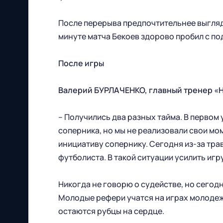
Футбольный клуб
"Нижний Новгород" 2026
После перерыва предпочтительнее выгляде
Все права защищены
минуте матча Бекоев здорово пробил с под
После игры
Валерий БУРЛАЧЕНКО, главный тренер «
– Получились два разных тайма. В первом 
603086, г. Нижний Новгород, ул.
соперника, но мы не реализовали свои мо
Бетанкура, 1 "А"(стадион "СОВКОМБАНК
инициативу сопернику. Сегодня из-за тра
АРЕНА").
футболиста. В такой ситуации усилить игр
Тел. офиса:
Никогда не говорю о судействе, но сегод
Молодые рефери учатся на играх молодежн
+7 (831) 282-07-60
остаются рубцы на сердце.
E-mail: