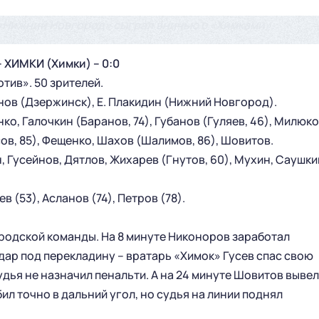
«Нижний Новгород» сыграл вничью с «Химками».
ХИМКИ (Химки) – 0:0
ив». 50 зрителей.
нов (Дзержинск), Е. Плакидин (Нижний Новгород).
ко, Галочкин (Баранов, 74), Губанов (Гуляев, 46), Милюко
в, 85), Фещенко, Шахов (Шалимов, 86), Шовитов.
н, Гусейнов, Дятлов, Жихарев (Гнутов, 60), Мухин, Саушки
в (53), Асланов (74), Петров (78).
родской команды. На 8 минуте Никоноров заработал
дар под перекладину – вратарь «Химок» Гусев спас свою
удья не назначил пенальти. А на 24 минуте Шовитов вывел
л точно в дальний угол, но судья на линии поднял
ГЛАВНАЯ
СЕЗОН