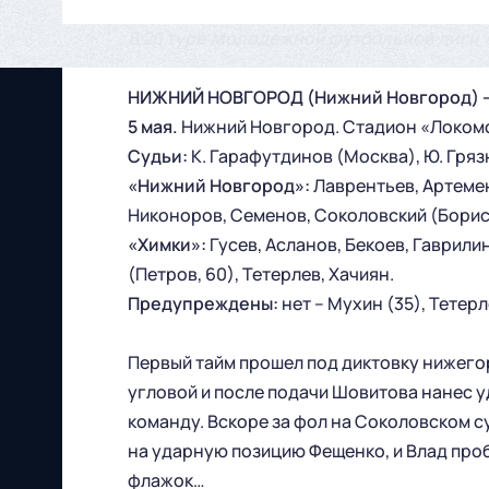
В 26 туре Молодежной футбольной лиги 
НИЖНИЙ НОВГОРОД (Нижний Новгород) – 
5 мая.
Нижний Новгород. Стадион «Локомот
Судьи:
К. Гарафутдинов (Москва), Ю. Гряз
«Нижний Новгород»:
Лаврентьев, Артемен
Никоноров, Семенов, Соколовский (Борисо
«Химки»:
Гусев, Асланов, Бекоев, Гаврили
(Петров, 60), Тетерлев, Хачиян.
Предупреждены:
нет – Мухин (35), Тетерле
Первый тайм прошел под диктовку нижего
угловой и после подачи Шовитова нанес у
команду. Вскоре за фол на Соколовском с
на ударную позицию Фещенко, и Влад проби
флажок…