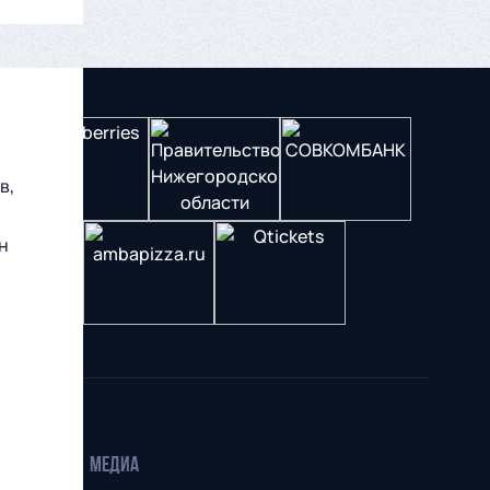
в,
н
МЕДИА