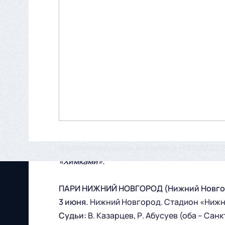
В заключительном матче Мир РПЛ-2022/2
«Химками».
ПАРИ НИЖНИЙ НОВГОРОД (Нижний Новгород
3 июня.
Нижний Новгород. Стадион «Нижни
Судьи:
В. Казарцев, Р. Абусуев (оба – Сан