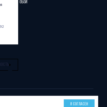
ОБОИ
ся
92
ВОСТЬ
Тел. офиса:
E-mail:
Я СОГЛАСЕН