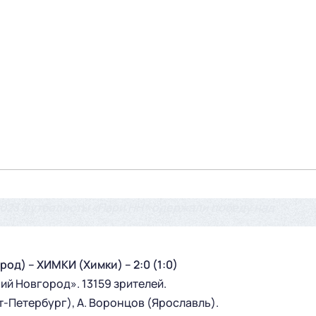
023 футболисты «Пари НН» одержали победу над
) – ХИМКИ (Химки) – 2:0 (1:0)
й Новгород». 13159 зрителей.
кт-Петербург), А. Воронцов (Ярославль).