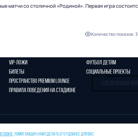
ИСТОРИЯ
вые матчи со столичной «Родиной». Первая игра состоит
КОНТАКТЫ
ПАРТНЕРСТВО
МОЛОДЕЖНАЯ КОМАНДА
Количество показов
:
3
БИЛЕТЫ
БЛАГОТВОРИТЕЛЬНОСТЬ
VIP-ЛОЖИ
ФУТБОЛ ДЕТЯМ
БИЛЕТЫ
СОЦИАЛЬНЫЕ ПРОЕКТЫ
ПРОСТРАНСТВО PREMIUM LOUNGE
СЛЕДУЮЩАЯ НО
ПРАВИЛА ПОВЕДЕНИЯ НА СТАДИОНЕ
 COOKIE
, ПОМОГАЮЩИХ НАМ СДЕЛАТЬ ЕГО УДОБНЕЕ ДЛЯ ВАС.