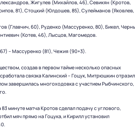
лександров, Жигулев (Михайлов, 46), Севикян (Кротов,
арипов, 81), Стоцкий (Юлдошев, 85), Сулейманов (Яковлев,
в (Главчич, 60), Руденко (Массуренко, 80), Бикел, Черн
ентиевич (Котев, 46), Лысцов, Магомедов.
(67) – Массуренко (81), Чежия (90+3).
еством, создав в первом тайме несколько опасных
ГЛАВНАЯ
СЕЗОН
 сработала связка Калинский – Гоцук, Митрюшкин отразил
олом завершилась многоходовка с участием Рыбчинского,
НОВОСТИ
КАЛЕНДАРЬ
го.
СТАТИСТИКА
СТАДИОН
ТАБЛИЦА
МАГАЗИН
 83 минуте матча Кротов сделал подачу с углового,
КЛУБ
тбил мяч прямо на Гоцука, и Кирилл установил
СТАРЫЙ САЙТ
:0.
РУКОВОДСТВО КЛУБА