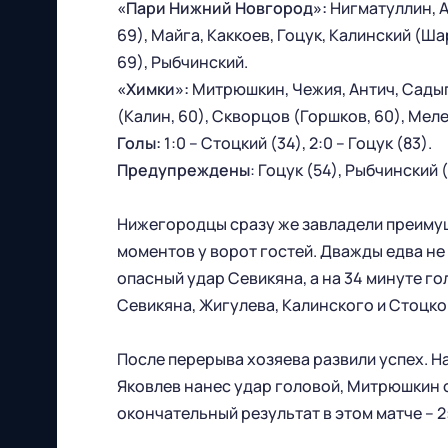
«Пари Нижний Новгород»:
Нигматуллин, А
69), Майга, Каккоев, Гоцук, Калинский (Ш
69), Рыбчинский.
«Химки»:
Митрюшкин, Чежия, Антич, Садыго
(Калин, 60), Скворцов (Горшков, 60), Мел
Голы:
1:0 – Стоцкий (34), 2:0 – Гоцук (83).
Предупреждены
: Гоцук (54), Рыбчинский 
Нижегородцы сразу же завладели преимущ
моментов у ворот гостей. Дважды едва не
Футбольный клуб
опасный удар Севикяна, а на 34 минуте г
"Нижний Новгород" 2026
Севикяна, Жигулева, Калинского и Стоцко
Все права защищены
После перерыва хозяева развили успех. На
Яковлев нанес удар головой, Митрюшкин о
окончательный результат в этом матче – 2