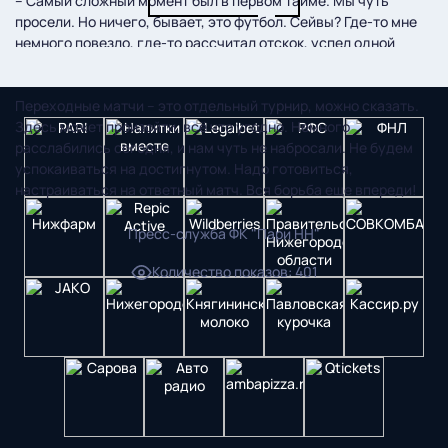
– Самый сложный момент был в первом тайме. Мы чуть
просели. Но ничего, бывает, это футбол. Сейвы? Где‑то мне
немного повезло, где-то рассчитал отскок, успел одной
рукой отбить. Главное, что не пропустили.
Переходные матчи – это отдельный турнир, можно сказать.
Здесь может произойти, всё что угодно. Немного
расслабились сегодня, и нам чуть не набросали. Не будем
успокаиваться на достигнутом. Надо готовиться,
настраиваться на ответный матч. Вся борьба еще впереди!
Пресс-служба ФК "Пари НН"
Количество показов
:
401