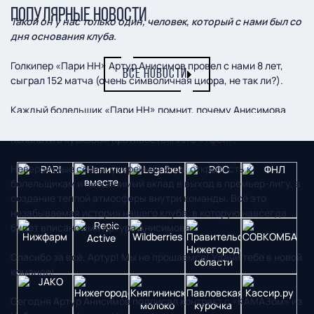
ПОПУЛЯРНЫЕ НОВОСТИ
Такой он у нас только один, человек, который с нами был со
дня основания клуба.
Голкипер «Пари НН» Артур Анисимов провел с нами 8 лет,
ВСЕ НОВОСТИ
сыграл 152 матча (очень символичная цифра, не так ли?).
Каждый болельщик «Пари НН» помнит, почему Анисимова
прозвали Король Артур, помнит, как он забил решающий
пенальти в кубковом противостоянии с «Уфой».
Невероятные сейвы, уверенная игра, открытость к
болельщикам и неоценимый вклад в выход в премьер-лигу, в
создание теплой атмосферы внутри команды. Всё это
незабываемая история нашего клуба, в которую навсегда
будет вписано имя Артура Анисимова.
Спасибо за всё, Артур! Мы не прощаемся! Удачи тебе в новой
команде!
Сегодня Артур Анисимов подписал контракт с «КАМАЗом» из