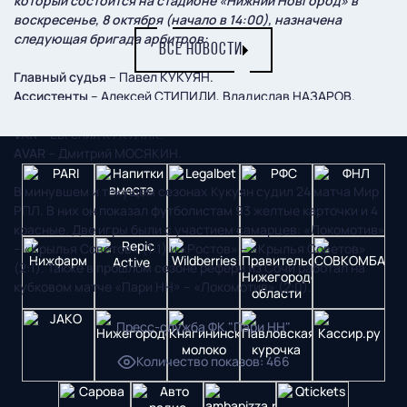
который состоится на стадионе «Нижний Новгород» в
воскресенье, 8 октября (начало в 14:00), назначена
следующая бригада арбитров:
ВСЕ НОВОСТИ
Главный судья
– Павел КУКУЯН.
Ассистенты
– Алексей СТИПИДИ, Владислав НАЗАРОВ.
Резервный судья
– Антон ФРОЛОВ.
VAR
– Евгений КУКУЛЯК.
АVAR
– Дмитрий МОСЯКИН.
В минувшем и текущем сезонах Кукуян судил 24 матча Мир
РПЛ. В них он показал футболистам 93 желтые карточки и 4
красные. Две игры были с участием самарцев: «Локомотив»
– «Крылья Советов» (1:1) и «Ростов» – «Крылья Советов»
(2:1). Также в прошлом сезоне рефери из Сочи работал на
кубковом матче «Пари НН» – «Локомотив» (2:0).
Пресс-служба ФК "Пари НН"
Количество показов
:
466