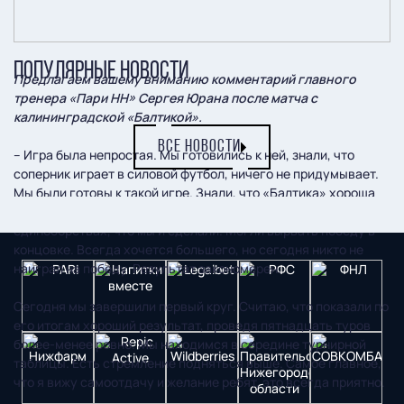
ПОПУЛЯРНЫЕ НОВОСТИ
Предлагаем вашему вниманию комментарий главного
тренера «Пари НН» Сергея Юрана после матча с
калининградской «Балтикой».
ВСЕ НОВОСТИ
– Игра была непростая. Мы готовились к ней, знали, что
соперник играет в силовой футбол, ничего не придумывает.
Мы были готовы к такой игре. Знали, что «Балтика» хороша
на «стандартах». Нам нельзя было проиграть в
единоборствах, что мы и сделали. Могли вырвать победу в
концовке. Всегда хочется большего, но сегодня никто не
наиграл на победу. Результат закономерен.
Сегодня мы завершили первый круг. Считаю, что показали по
его итогам хороший результат, проведя пятнадцать туров
более-менее ровно. Мы находимся в середине турнирной
таблицы. Есть стремление подняться выше. Самое главное,
что я вижу самоотдачу и желание ребят, это всегда приятно.