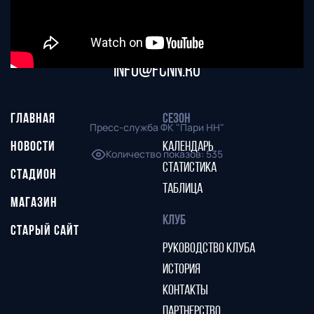
Тел. офиса:
+7 (831) 282-07-60
E-mail:
info@fcnn.ru
ГЛАВНАЯ
СЕЗОН
Пресс-служба ФК "Пари НН"
НОВОСТИ
КАЛЕНДАРЬ
Количество показов
:
535
СТАТИСТИКА
СТАДИОН
ТАБЛИЦА
МАГАЗИН
КЛУБ
СТАРЫЙ САЙТ
РУКОВОДСТВО КЛУБА
ИСТОРИЯ
КОНТАКТЫ
ПАРТНЕРСТВО