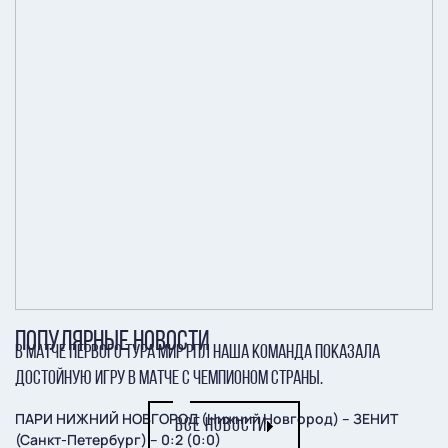
ПОПУЛЯРНЫЕ НОВОСТИ
В матче первого тура Мир РПЛ наша команда показала
достойную игру в матче с чемпионом страны.
ПАРИ НИЖНИЙ НОВГОРОД (Нижний Новгород) – ЗЕНИТ
ВСЕ НОВОСТИ
(Санкт-Петербург) – 0:2 (0:0)