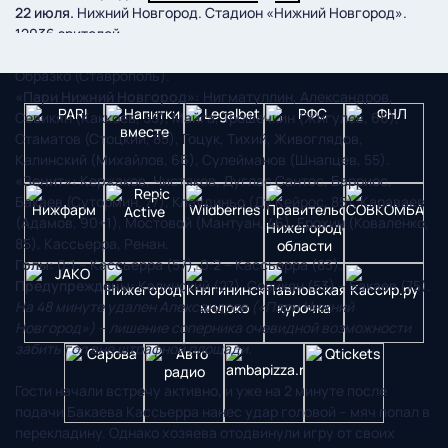
22 июля.
Нижний Новгород. Стадион «Нижний Новгород».
12036 зрителей.
Судьи:
С. Иванов (Ростов-на-Дону), В. Мурашов (Москва), А.
Образко (Ставрополь).
«Пари Нижний Новгород»:
Нигматуллин, Александров,
Севикян (Каккоев, 55), Майга, Трошечкин (Жигулев, 66),
Стаматов (Стоцкий, 85), Гоцук, Тихий, Живоглядов,
Калинский (Михайлов, 66), Сулейманов (Шнапцев, 55).
«Зенит»:
Кержаков, Чистяков, Дуглас Сантос, Барриос,
Бакаев (Сутормин, 77), Клаудиньо (Ду Кейрос, 85), Караваев
(Адамов, 90+1), Мостовой (Мантуан, 46), Ерохин (Коваленко,
85), Кассьерра, Ренан.
Голы:
0:1 – Кассьерра (57), 0:2 – Кассьерра (83).
Предупреждены:
Калинский (27), Севикян (53) – Бакаев (75).
На 48 минуте удален Александров («Пари Нижний
Новгород») – лишение соперника очевидной возможности
забить гол вне штрафной площади.
Гости начали встречу активно, и уже на 2 минуте после
подачи Бакаева Кассьерра нанес удар головой – мяч попал в
перекладину. Однако хозяева отодвинули игру от своих