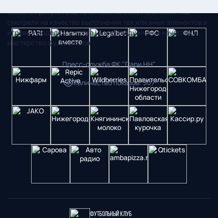
продолжаются. У нас много игроков на просмотре. Что
касается результата, то он пока не имеет значения. Мы
смотрели на качество выполнения тех или иных элементов в
игровых моделях, а также на индивидуальные качества и
мастерство футболистов.
Пресс-служба ФК "Пари НН"
Количество показов
:
307
Футбольный клуб