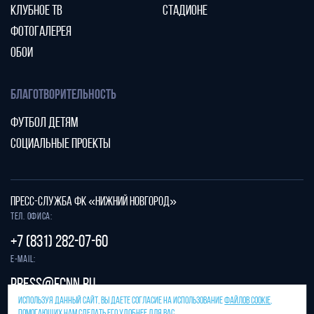
КЛУБНОЕ ТВ
СТАДИОНЕ
ФОТОГАЛЕРЕЯ
ОБОИ
БЛАГОТВОРИТЕЛЬНОСТЬ
ФУТБОЛ ДЕТЯМ
СОЦИАЛЬНЫЕ ПРОЕКТЫ
ПРЕСС-СЛУЖБА ФК «НИЖНИЙ НОВГОРОД»
Тел. офиса:
+7 (831) 282-07-60
E-mail:
press@fcnn.ru
ИСПОЛЬЗУЯ ДАННЫЙ САЙТ, ВЫ ДАЕТЕ СОГЛАСИЕ НА ИСПОЛЬЗОВАНИЕ
ФАЙЛОВ COOKIE
,
Защита от спама reCAPTCHA.
ПОМОГАЮЩИХ НАМ СДЕЛАТЬ ЕГО УДОБНЕЕ ДЛЯ ВАС.